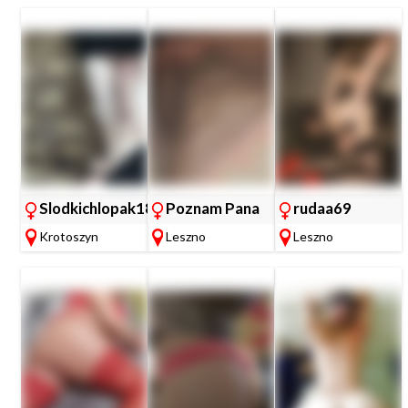
Slodkichlopak18
Poznam Pana
rudaa69
Krotoszyn
Leszno
Leszno