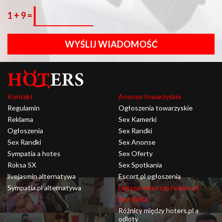
1 + 9 =
WYŚLIJ WIADOMOŚĆ
Kontakt
Anonse towarzyskie
Regulamin
Ogłoszenia towarzyskie
Reklama
Sex Kamerki
Ogłoszenia
Sex Randki
Sex Randki
Sex Anonse
Sympatia a hotes
Sex Oferty
Roksa SX
Sex Spotkania
livejasmin alternatywa
Escort pl ogłoszenia
Sympatia.pl alternatywa
Lepsza roksa czy hoters.pl
Sex fotka
Różnicy między hoters.pl a
odloty