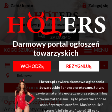
Załóż konto
Zaloguj się
Darmowy portal ogłoszeń towarzyskich
DODAJ ANONS
ZA DARMO
Darmowy portal ogłoszeń
MENU
KOGO SZUKASZ?
towarzyskich
WCHODZĘ
REZYGNUJĘ
Hoters.pl zawiera darmowe ogłoszenia
towarzyskie i anonse erotyczne.
Serwis
POKAŻ FILTRY
WYSZUKAJ
zawiera materiały erotyczne oraz zdjęcia i filmy
z takimi materiałami - są to prywatne anonse
Ogłoszenia towarzyskie
osob fizycznych oraz firm. Musisz opuścić
Anonse erotyczne
stronę jeżeli nie ukończyłeś
18 roku