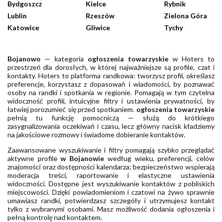
Bydgoszcz
Kielce
Rybnik
Lublin
Rzeszów
Zielona Góra
Katowice
Gliwice
Tychy
Bojanowo
— kategoria
ogłoszenia towarzyskie
w Hoters to
przestrzeń dla dorosłych, w której najważniejsze są profile, czat i
kontakty. Hoters to platforma randkowa: tworzysz profil, określasz
preferencje, korzystasz z dopasowań i wiadomości, by poznawać
osoby na randki i spotkania w regionie. Pomagają w tym czytelna
widoczność profili, intuicyjne filtry i ustawienia prywatności, by
łatwiej porozumieć się przed spotkaniem.
ogłoszenia towarzyskie
pełnią tu funkcję pomocniczą — służą do krótkiego
zasygnalizowania oczekiwań i czasu, lecz główny nacisk kładziemy
na jakościowe rozmowy i świadome dobieranie kontaktów.
Zaawansowane wyszukiwanie i filtry pomagają szybko przeglądać
aktywne profile
w Bojanowie
według wieku, preferencji, celów
znajomości oraz dostępności kalendarza; bezpieczeństwo wspierają
moderacja treści, raportowanie i elastyczne ustawienia
widoczności. Dostępne jest wyszukiwanie kontaktów z pobliskich
miejscowości. Dzięki powiadomieniom i czatowi na żywo sprawnie
umawiasz randki, potwierdzasz szczegóły i utrzymujesz kontakt
tylko z wybranymi osobami. Masz możliwość dodania ogłoszenia i
pełną kontrolę nad kontaktem.