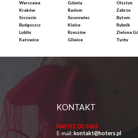
Warszawa
Gdynia
Olsztyn
Kraków
Radom
Zabrze
Szczecin
Sosnowiec
Bytom
Bydgoszcz
Kielce
Rybnik
Lublin
Rzeszów
Zielona G
Katowice
Gliwice
Tychy
KONTAKT
NAPISZ DO NAS
E-mail:
kontakt@hoters.pl