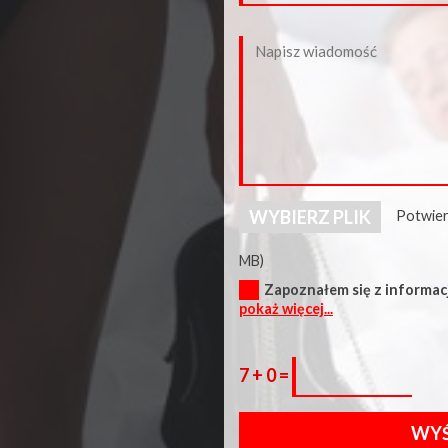
WYBIERZ PLIK
Potwier
MB)
Zapoznałem się z informacj
pokaż więcej...
7 + 0 =
WYŚ