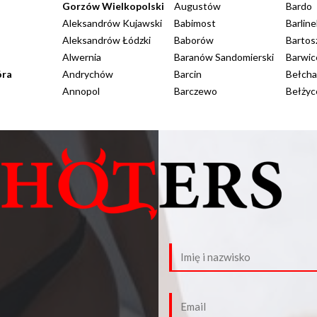
Gorzów Wielkopolski
Augustów
Bardo
Aleksandrów Kujawski
Babimost
Barline
Aleksandrów Łódzki
Baborów
Bartos
Alwernia
Baranów Sandomierski
Barwic
óra
Andrychów
Barcin
Bełch
Annopol
Barczewo
Bełżyc