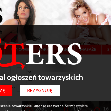
h
E
PANOWIE
PARY
TRANS
MASAŻE
S
do
lat
do
kg
l ogłoszeń towarzyskich
do
cm
do
(1-8)
ZĘ
REZYGNUJĘ
szenia towarzyskie i anonse erotyczne.
Serwis zawiera
2631
119
16