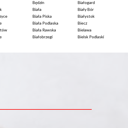
Będzin
Białogard
Bi
k
Biała
Biały Bór
Bi
zyce
Biała Piska
Białystok
Bi
e
Biała Podlaska
Biecz
Bi
atów
Biała Rawska
Bielawa
Bił
e
Białobrzegi
Bielsk Podlaski
Bi