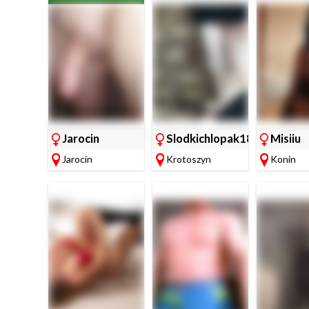
Jarocin
Slodkichlopak18
Misiiu
Jarocin
Krotoszyn
Konin