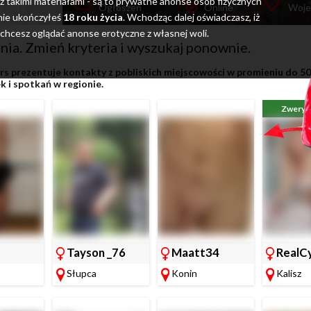
y z takimi materiałami - są to prywatne anonse osob fizycznych
Ogłoszeń
Online
Woj
i nie ukończyłeś
18 roku życia
. Wchodząc dalej oświadczasz, iż
 chcesz oglądać anonse erotyczne z własnej woli.
ia. Zmień kryteria i wyszukaj ponownie.
rs prezentuje kontakty z pobliskich miejscowości w promieniu do 50
 i spotkań w regionie.
Zweryf
Tayson _76
Maatt34
RealC
Słupca
Konin
Kalisz