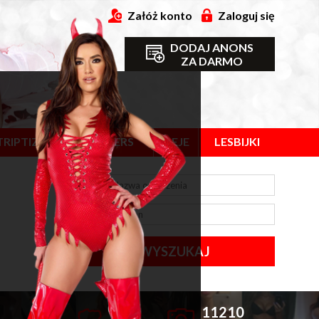
Załóż konto
Zaloguj się
DODAJ ANONS
ZA DARMO
TRIPTIZ
SWINGERS
GEJE
LESBIJKI
WYSZUKAJ
964
11210