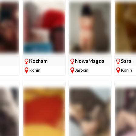
Kocham
NowaMagda
Sara
starszych!
Konin
Jarocin
Konin