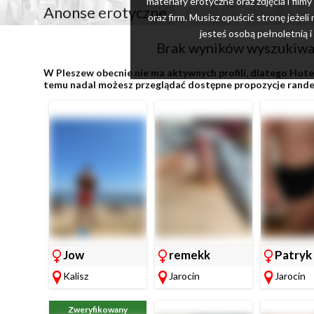
materiały erotyczne oraz zdjęcia i film
Anonse erotyczne
oraz firm. Musisz opuścić stronę jeżel
jesteś osobą pełnoletnią i
Brak wyników wyszukiwan
W Pleszew obecnie nie ma aktywnych profili, dlatego Hote
temu nadal możesz przeglądać dostępne propozycje randek
Jow
remekk
Patryk
Kalisz
Jarocin
Jarocin
Zweryfikowany