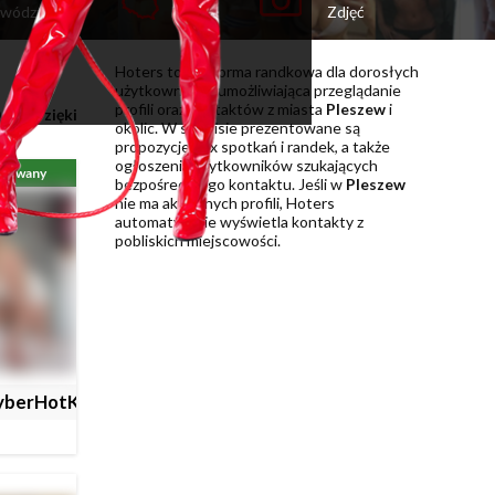
ewództw
Miast
Zdjęć
Hoters to platforma randkowa dla dorosłych
użytkowników umożliwiająca przeglądanie
profili oraz kontaktów z miasta
Pleszew
i
 km. Dzięki
okolic. W serwisie prezentowane są
propozycje sex spotkań i randek, a także
ogłoszenia użytkowników szukających
ikowany
bezpośredniego kontaktu. Jeśli w
Pleszew
nie ma aktywnych profili, Hoters
automatycznie wyświetla kontakty z
pobliskich miejscowości.
yberHotKicia