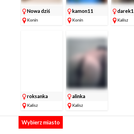
Nowa dziś
kamon11
darek
200zł
Konin
Konin
Kalisz
roksanka
alinka
Kalisz
Kalisz
Wybierz miasto