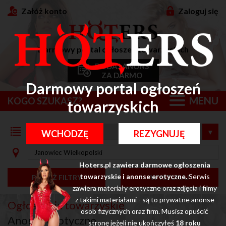
Załóż konto
Zaloguj się
Darmowy portal ogłoszeń towarzyskich
DODAJ ANONS
ZA DARMO
Darmowy portal ogłoszeń
MENU
KOGO SZUKASZ?
towarzyskich
WCHODZĘ
REZYGNUJĘ
Hoters.pl zawiera darmowe ogłoszenia
towarzyskie i anonse erotyczne.
Serwis
POKAŻ FILTRY
WYSZUKAJ
zawiera materiały erotyczne oraz zdjęcia i filmy
z takimi materiałami - są to prywatne anonse
Ogłoszenia towarzyskie
osob fizycznych oraz firm. Musisz opuścić
Anonse erotyczne
stronę jeżeli nie ukończyłeś
18 roku