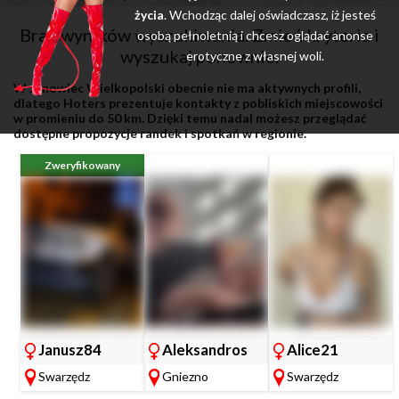
życia
. Wchodząc dalej oświadczasz, iż jesteś
Brak wyników wyszukiwania. Zmień kryteria i
osobą pełnoletnią i chcesz oglądać anonse
wyszukaj ponownie.
erotyczne z własnej woli.
W Janowiec Wielkopolski obecnie nie ma aktywnych profili,
dlatego Hoters prezentuje kontakty z pobliskich miejscowości
w promieniu do 50 km. Dzięki temu nadal możesz przeglądać
dostępne propozycje randek i spotkań w regionie.
Zweryfikowany
Janusz84
Aleksandros
Alice21
Swarzędz
Gniezno
Swarzędz