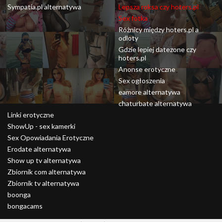
Sympatia.pl alternatywa
Lepsza roksa czy hoters.pl
Sex fotka
Różnicy między hoters.pl a
odloty
Gdzie lepiej datezone czy
hoters.pl
Anonse erotyczne
Sex ogłoszenia
eamore alternatywa
chaturbate alternatywa
Linki erotyczne
ShowUp - sex kamerki
Sex Opowiadania Erotyczne
Erodate alternatywa
Show up tv alternatywa
Zbiornik com alternatywa
Zbiornik tv alternatywa
boonga
bongacams