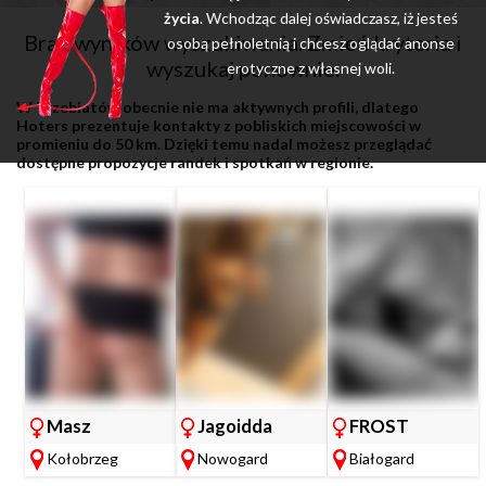
życia
. Wchodząc dalej oświadczasz, iż jesteś
Brak wyników wyszukiwania. Zmień kryteria i
osobą pełnoletnią i chcesz oglądać anonse
wyszukaj ponownie.
erotyczne z własnej woli.
W Trzebiatów obecnie nie ma aktywnych profili, dlatego
Hoters prezentuje kontakty z pobliskich miejscowości w
promieniu do 50 km. Dzięki temu nadal możesz przeglądać
dostępne propozycje randek i spotkań w regionie.
Masz
Jagoidda
FROST
Kołobrzeg
Nowogard
Białogard