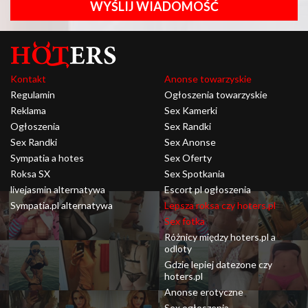
WYŚLIJ WIADOMOŚĆ
Kontakt
Anonse towarzyskie
Regulamin
Ogłoszenia towarzyskie
Reklama
Sex Kamerki
Ogłoszenia
Sex Randki
Sex Randki
Sex Anonse
Sympatia a hotes
Sex Oferty
Roksa SX
Sex Spotkania
livejasmin alternatywa
Escort pl ogłoszenia
Sympatia.pl alternatywa
Lepsza roksa czy hoters.pl
Sex fotka
Różnicy między hoters.pl a
odloty
Gdzie lepiej datezone czy
hoters.pl
Anonse erotyczne
Sex ogłoszenia