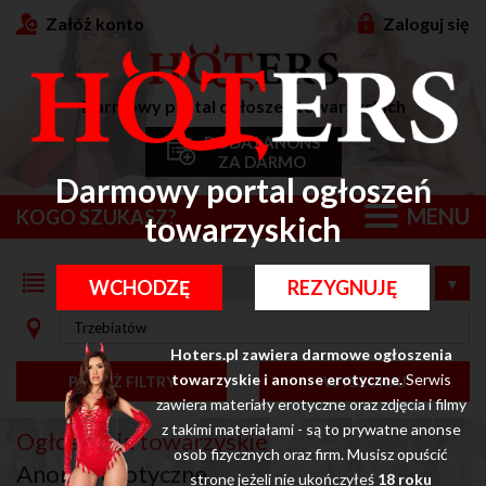
Załóż konto
Zaloguj się
Darmowy portal ogłoszeń towarzyskich
DODAJ ANONS
ZA DARMO
Darmowy portal ogłoszeń
MENU
KOGO SZUKASZ?
towarzyskich
WCHODZĘ
REZYGNUJĘ
Hoters.pl zawiera darmowe ogłoszenia
towarzyskie i anonse erotyczne.
Serwis
POKAŻ FILTRY
WYSZUKAJ
zawiera materiały erotyczne oraz zdjęcia i filmy
z takimi materiałami - są to prywatne anonse
Ogłoszenia towarzyskie
osob fizycznych oraz firm. Musisz opuścić
Anonse erotyczne
stronę jeżeli nie ukończyłeś
18 roku