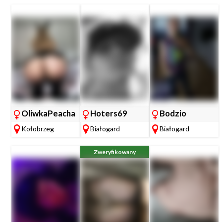
OliwkaPeacha
Hoters69
Bodzio
Kołobrzeg
Białogard
Białogard
Zweryfikowany