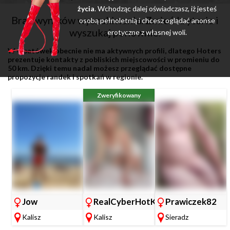
życia
. Wchodząc dalej oświadczasz, iż jesteś
Brak wyników wyszukiwania. Zmień kryteria i
osobą pełnoletnią i chcesz oglądać anonse
wyszukaj ponownie.
erotyczne z własnej woli.
W Opatówek obecnie nie ma aktywnych profili, dlatego Hoters
prezentuje kontakty z pobliskich miejscowości w promieniu do
50 km. Dzięki temu nadal możesz przeglądać dostępne
propozycje randek i spotkań w regionie.
Zweryfikowany
Jow
RealCyberHotKicia
Prawiczek82
Kalisz
Kalisz
Sieradz