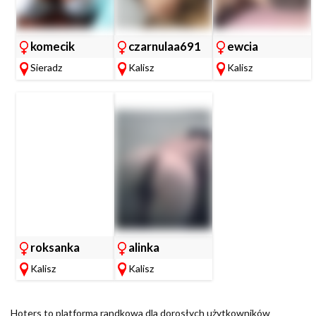
komecik
czarnulaa691
ewcia
Sieradz
Kalisz
Kalisz
roksanka
alinka
Kalisz
Kalisz
Hoters to platforma randkowa dla dorosłych użytkowników