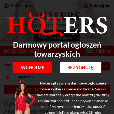
Załóż konto
Zaloguj się
Darmowy portal ogłoszeń towarzyskich
DODAJ ANONS
ZA DARMO
Darmowy portal ogłoszeń
MENU
KOGO SZUKASZ?
towarzyskich
WCHODZĘ
REZYGNUJĘ
Hoters.pl zawiera darmowe ogłoszenia
towarzyskie i anonse erotyczne.
Serwis
POKAŻ FILTRY
WYSZUKAJ
zawiera materiały erotyczne oraz zdjęcia i filmy
z takimi materiałami - są to prywatne anonse
Ogłoszenia towarzyskie
osob fizycznych oraz firm. Musisz opuścić
Anonse erotyczne
stronę jeżeli nie ukończyłeś
18 roku