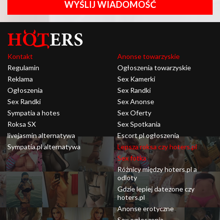
WYŚLIJ WIADOMOŚĆ
Kontakt
Anonse towarzyskie
Regulamin
Ogłoszenia towarzyskie
Reklama
Sex Kamerki
Ogłoszenia
Sex Randki
Sex Randki
Sex Anonse
Sympatia a hotes
Sex Oferty
Roksa SX
Sex Spotkania
livejasmin alternatywa
Escort pl ogłoszenia
Sympatia.pl alternatywa
Lepsza roksa czy hoters.pl
Sex fotka
Różnicy między hoters.pl a
odloty
Gdzie lepiej datezone czy
hoters.pl
Anonse erotyczne
Sex ogłoszenia