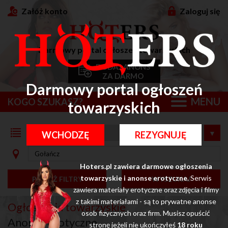
Załóż konto
Zaloguj się
Darmowy portal ogłoszeń towarzyskich
DODAJ ANONS
ZA DARMO
Darmowy portal ogłoszeń
MENU
KOGO SZUKASZ?
towarzyskich
WCHODZĘ
REZYGNUJĘ
Hoters.pl zawiera darmowe ogłoszenia
towarzyskie i anonse erotyczne.
Serwis
POKAŻ FILTRY
WYSZUKAJ
zawiera materiały erotyczne oraz zdjęcia i filmy
z takimi materiałami - są to prywatne anonse
Ogłoszenia towarzyskie
osob fizycznych oraz firm. Musisz opuścić
Anonse erotyczne
stronę jeżeli nie ukończyłeś
18 roku