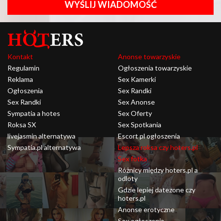
WYŚLIJ WIADOMOŚĆ
Kontakt
Anonse towarzyskie
Regulamin
Ogłoszenia towarzyskie
Reklama
Sex Kamerki
Ogłoszenia
Sex Randki
Sex Randki
Sex Anonse
Sympatia a hotes
Sex Oferty
Roksa SX
Sex Spotkania
livejasmin alternatywa
Escort pl ogłoszenia
Sympatia.pl alternatywa
Lepsza roksa czy hoters.pl
Sex fotka
Różnicy między hoters.pl a
odloty
Gdzie lepiej datezone czy
hoters.pl
Anonse erotyczne
Sex ogłoszenia