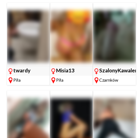
twardy
Misia13
SzalonyKawaler
Piła
Piła
Czarnków