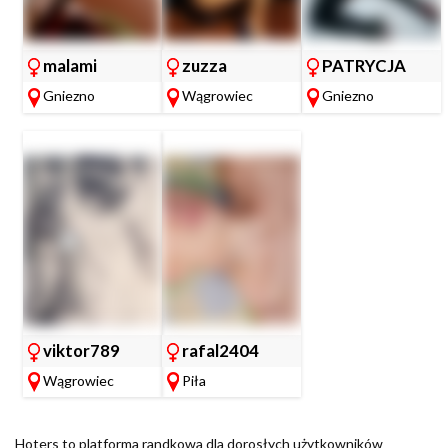
malami
zuzza
PATRYCJA
Gniezno
Wągrowiec
Gniezno
viktor789
rafal2404
Wągrowiec
Piła
Hoters to platforma randkowa dla dorosłych użytkowników