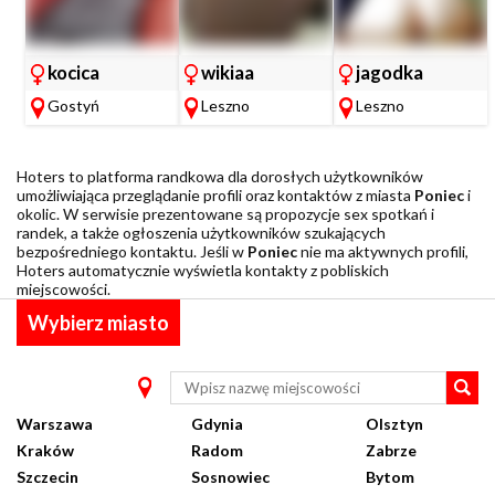
kocica
wikiaa
jagodka
Gostyń
Leszno
Leszno
Hoters to platforma randkowa dla dorosłych użytkowników
umożliwiająca przeglądanie profili oraz kontaktów z miasta
Poniec
i
okolic. W serwisie prezentowane są propozycje sex spotkań i
randek, a także ogłoszenia użytkowników szukających
bezpośredniego kontaktu. Jeśli w
Poniec
nie ma aktywnych profili,
Hoters automatycznie wyświetla kontakty z pobliskich
miejscowości.
Wybierz miasto
Warszawa
Gdynia
Olsztyn
Kraków
Radom
Zabrze
Szczecin
Sosnowiec
Bytom