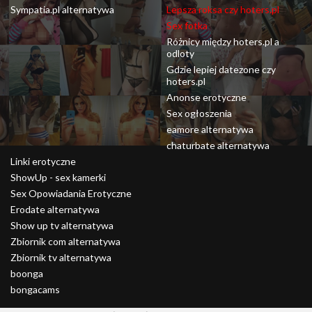
Sympatia.pl alternatywa
Lepsza roksa czy hoters.pl
Sex fotka
Różnicy między hoters.pl a
odloty
Gdzie lepiej datezone czy
hoters.pl
Anonse erotyczne
Sex ogłoszenia
eamore alternatywa
chaturbate alternatywa
Linki erotyczne
ShowUp - sex kamerki
Sex Opowiadania Erotyczne
Erodate alternatywa
Show up tv alternatywa
Zbiornik com alternatywa
Zbiornik tv alternatywa
boonga
bongacams