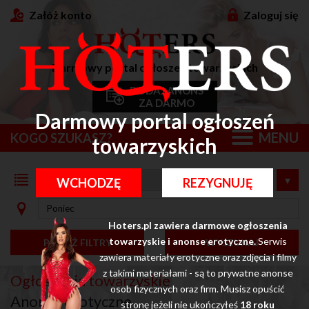
Załóż konto
Zaloguj się
Darmowy portal ogłoszeń towarzyskich
DODAJ ANONS
ZA DARMO
Darmowy portal ogłoszeń
MENU
KOGO SZUKASZ?
towarzyskich
WCHODZĘ
REZYGNUJĘ
Hoters.pl zawiera darmowe ogłoszenia
towarzyskie i anonse erotyczne.
Serwis
POKAŻ FILTRY
WYSZUKAJ
zawiera materiały erotyczne oraz zdjęcia i filmy
z takimi materiałami - są to prywatne anonse
Ogłoszenia towarzyskie
osob fizycznych oraz firm. Musisz opuścić
Anonse erotyczne
stronę jeżeli nie ukończyłeś
18 roku