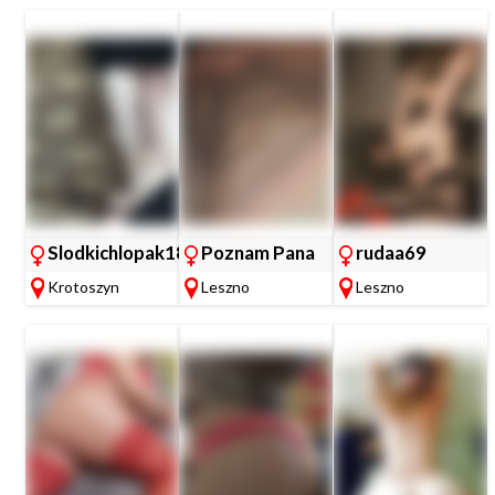
Slodkichlopak18
Poznam Pana
rudaa69
Krotoszyn
Leszno
Leszno